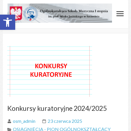
Open toolbar
OSM Szczecin
Ogólnokształcąca Szkoła
Muzyczna
Konkursy kuratoryjne 2024/2025
osm_admin
23 czerwca 2025
OSIĄGNIĘCIA - PION OGÓLNOKSZTAŁCĄCY