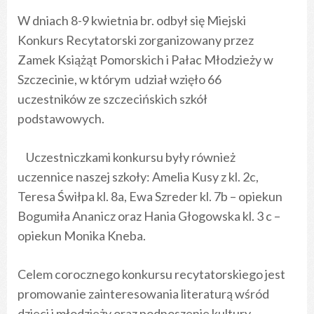
W dniach 8-9 kwietnia br. odbył się Miejski
Konkurs Recytatorski zorganizowany przez
Zamek Książąt Pomorskich i Pałac Młodzieży w
Szczecinie, w którym udział wzięło 66
uczestników ze szczecińskich szkół
podstawowych.
Uczestniczkami konkursu były również
uczennice naszej szkoły: Amelia Kusy z kl. 2c,
Teresa Świłpa kl. 8a, Ewa Szreder kl. 7b – opiekun
Bogumiła Ananicz oraz Hania Głogowska kl. 3 c –
opiekun Monika Kneba.
Celem corocznego konkursu recytatorskiego jest
promowanie zainteresowania literaturą wśród
dzieci i młodzieży oraz podnoszenie kultury