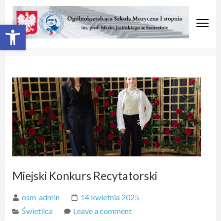
Open toolbar
OSM Szczecin
Ogólnokształcąca Szkoła
Muzyczna
Miejski Konkurs Recytatorski
osm_admin
14 kwietnia 2025
Świetlica
Leave a comment