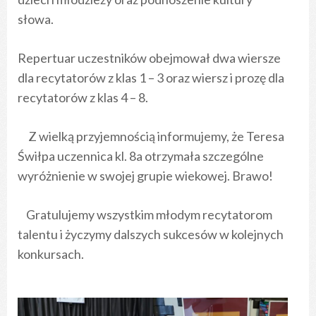
słowa.
Repertuar uczestników obejmował dwa wiersze
dla recytatorów z klas 1 – 3 oraz wiersz i prozę dla
recytatorów z klas 4 – 8.
Z wielką przyjemnością informujemy, że Teresa
Świłpa uczennica kl. 8a otrzymała szczególne
wyróżnienie w swojej grupie wiekowej. Brawo!
Gratulujemy wszystkim młodym recytatorom
talentu i życzymy dalszych sukcesów w kolejnych
konkursach.